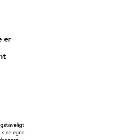
e er
mt
gstaveligt
r sine egne
udendørs