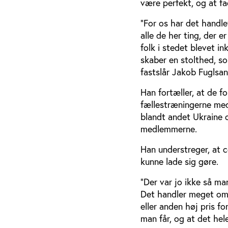
være perfekt, og at fac
”For os har det handle
alle de her ting, der 
folk i stedet blevet i
skaber en stolthed, so
fastslår Jakob Fuglsan
Han fortæller, at de f
fællestræningerne med 
blandt andet Ukraine o
medlemmerne.
Han understreger, at 
kunne lade sig gøre.
”Der var jo ikke så ma
Det handler meget om, 
eller anden høj pris f
man får, og at det hele