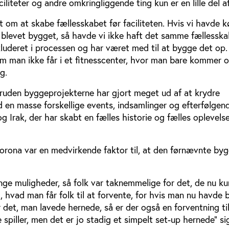
iliteter og andre omkringliggende ting kun er en lille del a
t om at skabe fællesskabet før faciliteten. Hvis vi havde kø
er blevet bygget, så havde vi ikke haft det samme fællesska
nkluderet i processen og har været med til at bygge det op.
m man ikke får i et fitnesscenter, hvor man bare kommer o
g.
oruden byggeprojekterne har gjort meget ud af at krydre
en masse forskellige events, indsamlinger og efterfølgende
g Irak, der har skabt en fælles historie og fælles oplevelse
corona var en medvirkende faktor til, at den førnævnte by
nge muligheder, så folk var taknemmelige for det, de nu ku
hvad man får folk til at forvente, for hvis man nu havde b
or det, man lavede hernede, så er der også en forventning ti
 spiller, men det er jo stadig et simpelt set-up hernede” si