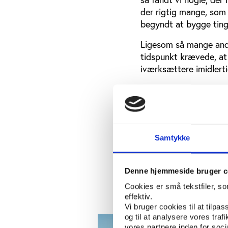
der rigtig mange, som v
begyndt at bygge ting
Ligesom så mange andr
tidspunkt krævede, at
iværksættere imidlerti
”Der var for mange, de
folk bruge udstyret i
onlinetræning, som ma
timeslots hele dagen, 
Samtykke
På de godt to år, hvor
medlemmerne har nu få
blevet erstattet med f
Denne hjemmeside bruger c
udstyr, hvis man beta
Cookies er små tekstfiler, s
effektiv.
Vi bruger cookies til at tilpas
og til at analysere vores tra
vores partnere inden for soc