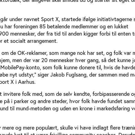
går under navnet Sport X, startede ifølge initiativtagerne
 Nu har foreningen 85 betalende medlemmer og en lukket
 mennesker, der fra tid til anden kigger forbi til enten 
 et socialt arrangement.
t om de OK-reklamer, som mange nok har set, og folk var
hjem, men der var 20 mennesker hver gang, så det kunne jo
 MobilePay-konto, som folk kunne donere til, hvis de havde
 købe nyt udstyr,” siger Jakob Fuglsang, der sammen med 
port X i Aarhus.
 invitere folk med, som de selv kendte, forbipasserende o
e på i parker og andre steder, hvor folk havde fundet sam
mund til mund-metoden og uden en krone i markedsføring 
v mere og mere populært, skulle vi have indlagt flere træni
 havde lyst til at være frivillige community coaches. Derud