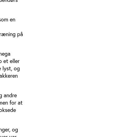
 som en
træning på
 mega
 et eller
 lyst, og
makkeren
g andre
men for at
voksede
nger, og
over var