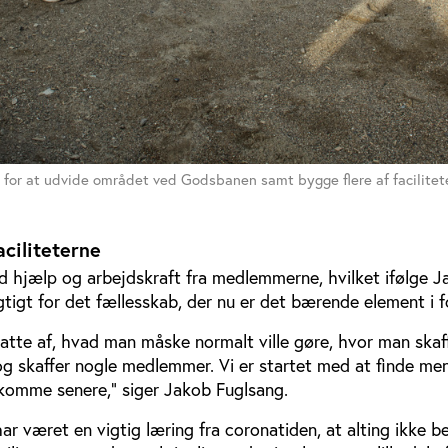
 for at udvide området ved Godsbanen samt bygge flere af facilite
aciliteterne
d hjælp og arbejdskraft fra medlemmerne, hvilket ifølge 
tigt for det fællesskab, der nu er det bærende element i f
atte af, hvad man måske normalt ville gøre, hvor man skaf
g skaffer nogle medlemmer. Vi er startet med at finde me
komme senere,” siger Jakob Fuglsang.
har været en vigtig læring fra coronatiden, at alting ikke b