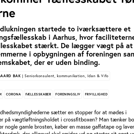
rne
dlukningen startede to iværksættere et
gsfællesskab i Aarhus, hvor facilitetern
llesskabet stærkt. De lægger vægt på at
emmerne i opbygningen af foreningen sa
emskabet, der er uden binding.
GAARD BAK
| Seniorkonsulent, kommunikation, Idan & Vifo
M
CORONA
FÆLLESSKABER
FORENINGSLIV
FRIVILLIGHED
ndhedsmyndighederne sætter en stopper for at mødes i
ler på vægtløftningsholdet i crossfitboxen? Man tænker bo
der nogle gamle brosten, køber en masse gaffatape og lave
tordæk, der alligevel skal smides ud og starter sit eget 