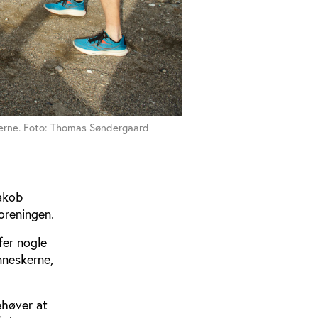
terne. Foto: Thomas Søndergaard
Jakob
oreningen.
fer nogle
nneskerne,
ehøver at