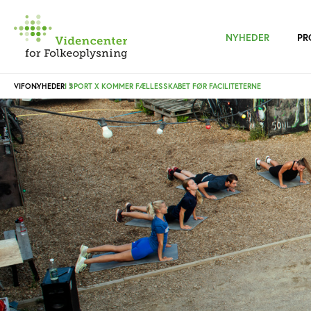
NYHEDER
PR
VIFO
NYHEDER
I SPORT X KOMMER FÆLLESSKABET FØR FACILITETERNE