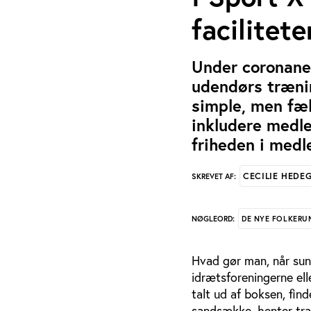
facilitete
Under coronane
udendørs trænin
simple, men fæ
inkludere medl
friheden i medl
CECILIE HEDE
SKREVET AF:
DE NYE FOLKERU
NØGLEORD:
Hvad gør man, når su
idrætsforeningerne el
talt ud af boksen, fin
sandsække, henter trak