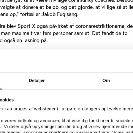
algte at donere et beløb, og det gjorde, at vi lige så still
ene op,” fortæller Jakob Fuglsang.
e blev Sport X også påvirket af coronarestriktionerne, de
 man maximalt var fem personer samlet. Det fandt de to
d også en løsning på.
r kom til træning, så vi lavede en nøgleboks hernede, og 
 open gym og træne, når de havde lyst. Vores trænere lave
n enten kunne lave derhjemme eller hernede, og så lavede
så der maximalt var fem til stede ad gangen,” siger Jakob 
Detaljer
Om
 Sport X har eksisteret, er arealet ved Godsbanen blevet u
et et lille klubhus og en hjemmebygget tagterrasse, pløj
lis og yogamåtter, og der er fortsat fri adgang til contain
ookies
ler for et medlemskab.
om kan bruges af websteder til at gøre en brugers oplevelse mer
se vores indhold og annoncer, til at vise dig funktioner til sociale
fik. Vi deler også oplysninger om din brug af vores hjemmeside m
iale medier, annonceringspartnere og analysepartnere. Vores par