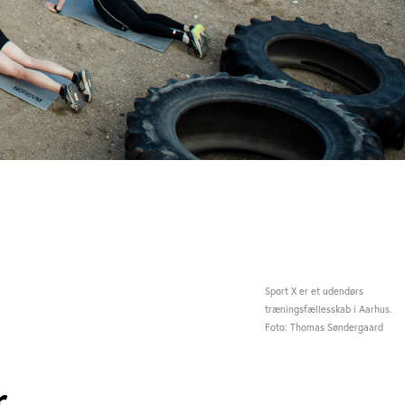
Sport X er et udendørs
træningsfællesskab i Aarhus.
Foto: Thomas Søndergaard
r