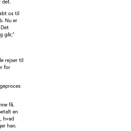
f det.
bt os til
b. Nu er
 Det
g går,”
 rejser til
r for
ggeproces
nne få.
etalt en
l, hvad
ger han.