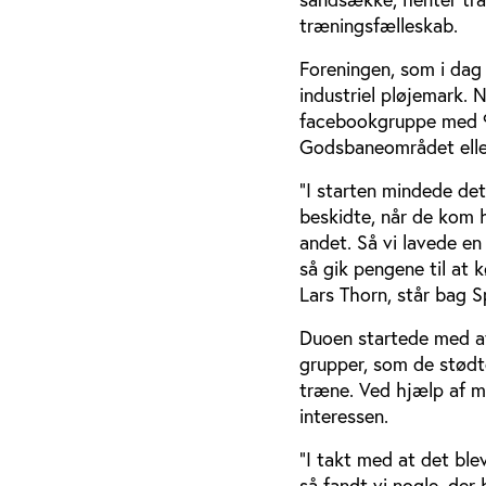
træningsfælleskab.
Foreningen, som i dag 
industriel pløjemark.
facebookgruppe med 900
Godsbaneområdet eller
”I starten mindede de
beskidte, når de kom 
andet. Så vi lavede en
så gik pengene til at
Lars Thorn, står bag S
Duoen startede med at
grupper, som de stødt
træne. Ved hjælp af 
interessen.
”I takt med at det ble
så fandt vi nogle, der