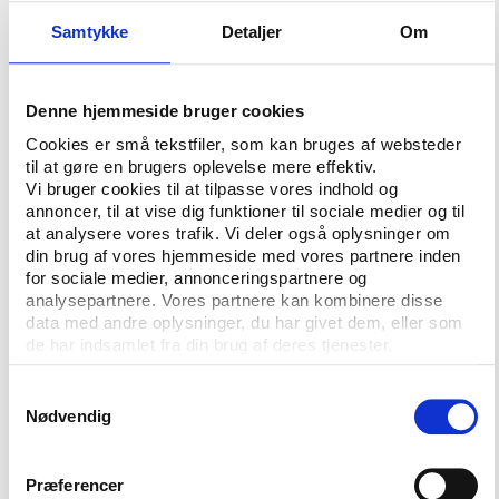
og bliver i uge 23 sendt til alle fagchefer på kultur-
og fritidsområdet samt – i de tilfælde det er muligt –
Samtykke
Detaljer
Om
den eller de medarbejdere, som bidrog ved den
sidste kommuneundersøgelse.
Denne hjemmeside bruger cookies
”Vi håber på stor opbakning fra kommunerne. Sidst
Cookies er små tekstfiler, som kan bruges af websteder
valgte ikke mindre end 91 ud af 98 kommuner at
til at gøre en brugers oplevelse mere effektiv.
bidrage til undersøgelsen, hvilket var helt afgørende
Vi bruger cookies til at tilpasse vores indhold og
for undersøgelsens kvalitet og muligheden for at
annoncer, til at vise dig funktioner til sociale medier og til
at analysere vores trafik. Vi deler også oplysninger om
kunne give et samlet billede af situationen på
din brug af vores hjemmeside med vores partnere inden
landsplan”, siger analytiker Malene Thøgersen, der er
for sociale medier, annonceringspartnere og
ansvarlig for undersøgelsen.
analysepartnere. Vores partnere kan kombinere disse
data med andre oplysninger, du har givet dem, eller som
Når undersøgelsen er afsluttet, vil resultaterne blive
de har indsamlet fra din brug af deres tjenester.
offentliggjort og diskuteret i en samlet rapport, i
artikler på vifo.dk og på kommende konferencer i
Samtykkevalg
regi af både Vifo og Idan.
Nødvendig
Vifo evaluerer samtidig ændringen af
Præferencer