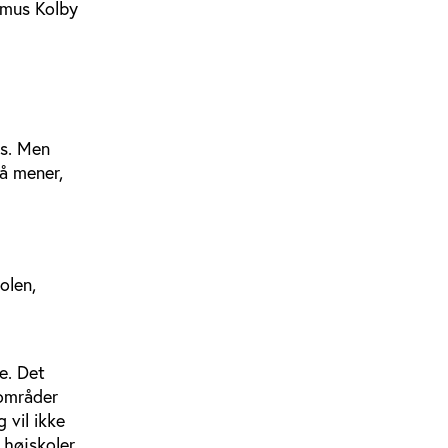
asmus Kolby
es. Men
så mener,
olen,
e. Det
gområder
 vil ikke
 højskoler,