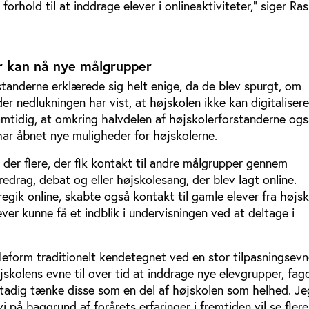
 forhold til at inddrage elever i onlineaktiviteter,” siger R
er kan nå nye målgrupper
standerne erklærede sig helt enige, da de blev spurgt, om
der nedlukningen har vist, at højskolen ikke kan digitaliser
amtidig, at omkring halvdelen af højskolerforstanderne og
 har åbnet nye muligheder for højskolerne.
 der flere, der fik kontakt til andre målgrupper gennem
drag, debat og eller højskolesang, der blev lagt online.
egik online, skabte også kontakt til gamle elever fra højsk
r kunne få et indblik i undervisningen ved at deltage i
leform traditionelt kendetegnet ved en stor tilpasningsevn
skolens evne til over tid at inddrage nye elevgrupper, fa
tadig tænke disse som en del af højskolen som helhed. Jeg
vi på baggrund af forårets erfaringer i fremtiden vil se flere