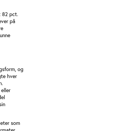
t 82 pct.
ever på
re
kunne
ngsform, og
gte hver
n.
eller
del
sin
teter som
ormater.