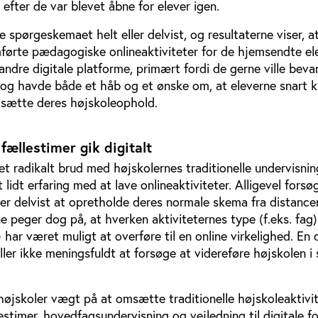
ge efter de var blevet åbne for elever igen.
 spørgeskemaet helt eller delvist, og resultaterne viser, a
førte pædagogiske onlineaktiviteter for de hjemsendte el
ndre digitale platforme, primært fordi de gerne ville beva
e og havde både et håb og et ønske om, at eleverne snart 
tsætte deres højskoleophold.
ællestimer gik digitalt
et radikalt brud med højskolernes traditionelle undervisni
lidt erfaring med at lave onlineaktiviteter. Alligevel forsø
ller delvist at opretholde deres normale skema fra distance
ne peger dog på, at hverken aktiviteternes type (f.eks. fag) 
 har været muligt at overføre til en online virkelighed. En 
ller ikke meningsfuldt at forsøge at videreføre højskolen i 
højskoler vægt på at omsætte traditionelle højskoleaktivi
stimer, hovedfagsundervisning og vejledning til digitale f