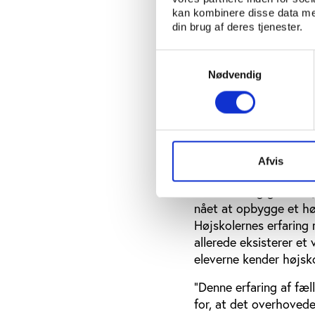
kan kombinere disse data med
”Vi lagde hårdt ud med
din brug af deres tjenester.
undervejs ned på omfa
Samtykkevalg
Endelig havde det også
Nødvendig
nyt for lærerne på høj
nærværet i det fysisk
Senioranalytiker i Vif
vurdering er, at mange
alligevel kom nogenlun
Afvis
En væsentlig grund til,
nået at opbygge et hø
Højskolernes erfaring 
allerede eksisterer et
eleverne kender højsk
”Denne erfaring af fæl
for, at det overhoved