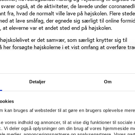
 svarer også, at de aktiviteter, de lavede under coronaned
nt fra, hvad de normalt ville lave på højskolen. Flere stede
d at lave småfag, der egnede sig særligt til online formidl
, at eleverne var et andet sted end på højskolen.
 højskolelivet er det samvær, som særligt knytter sig til
her forsøgte højskolerne i et vist omfang at overføre trad
m fællesmøder, aktiviter sat i gang af eleverne og sociale a
dersøgelsen viser dog også, at højskolerne primært fokuser
amværsaktiviteter, da disse var sværere at lykkedes med on
Detaljer
Om
gement og et stærkt fællesskab
 var det dog svært at holde det digitale aktivitetsniveau o
ookies
 gik. For det første måtte mange højskoler sende en del e
ønkompensation efter nogle uger. For det andet faldt eleve
om kan bruges af websteder til at gøre en brugers oplevelse mer
e i onlineaktiviteter efter de første par uger, fordi det var
se vores indhold og annoncer, til at vise dig funktioner til sociale
t føle sig som højskoleelever, efter at de var taget hjem 
fik. Vi deler også oplysninger om din brug af vores hjemmeside m
iale medier, annonceringspartnere og analysepartnere. Vores par