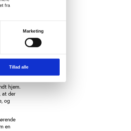
t fra
vi skar
.
ar helt
Marketing
tet til
ns
erne
k periode.
Tillad alle
 havde
ndt hjem.
 at der
e, og
gørende
om en