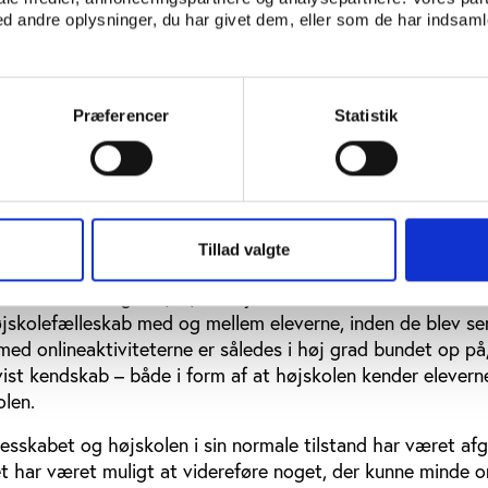
 andre oplysninger, du har givet dem, eller som de har indsamle
 stor opbakning, men som tiden gik, faldt eleverne fra, og 
nget,” som en højskoleforstander skriver i spørgeskemaet
 betydning for aktivitetsniveauet, at online undervisning v
Præferencer
Statistik
skolerne, hvor undervisning og samvær normalt er tæt knyt
e møde mellem lærere og elever.
o, Rasmus Kolby Rahbek, er medforfatter til analysen, og ha
 af højskoleforstanderne føler, at de trods alle udfordring
de helskindet igennem at lave onlineaktiviteter i en kaotis
Tillad valgte
 at det har fungeret, er, at højskolerne i de fleste tilfælde
jskolefælleskab med og mellem eleverne, inden de blev se
med onlineaktiviteterne er således i høj grad bundet op på,
 vist kendskab – både i form af at højskolen kender elevern
olen.
lesskabet og højskolen i sin normale tilstand har været af
et har været muligt at videreføre noget, der kunne minde 