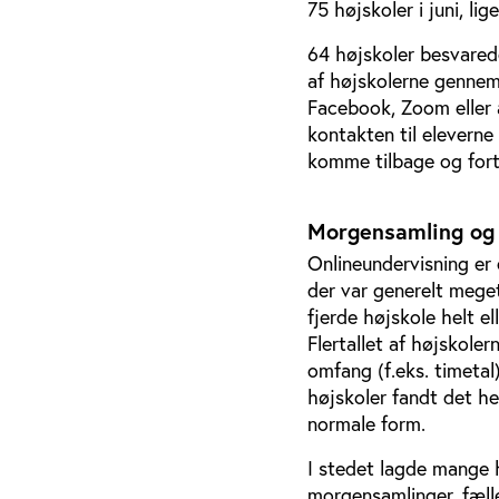
75 højskoler i juni, li
64 højskoler besvarede
af højskolerne gennem
Facebook, Zoom eller a
kontakten til elevern
komme tilbage og for
Morgensamling og f
Onlineundervisning er 
der var generelt meget 
fjerde højskole helt e
Flertallet af højskoler
omfang (f.eks. timetal)
højskoler fandt det he
normale form.
I stedet lagde mange 
morgensamlinger, fælle