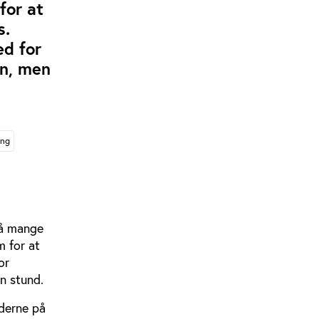
for at
s.
d for
en, men
ing
så mange
m for at
or
n stund.
nderne på