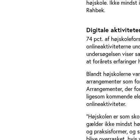
højskole. Ikke mindst i
Rahbek.
Digitale aktivitet
74 pct. af højskolefor
onlineaktiviteterne un
undersøgelsen viser s
at forårets erfaringer
Blandt højskolerne var
arrangementer som fore
Arrangementer, der for
ligesom kommende eleve
onlineaktiviteter.
”Højskolen er som sko
gælder ikke mindst høj
og praksisformer, og s
blive overrasket, hvis 