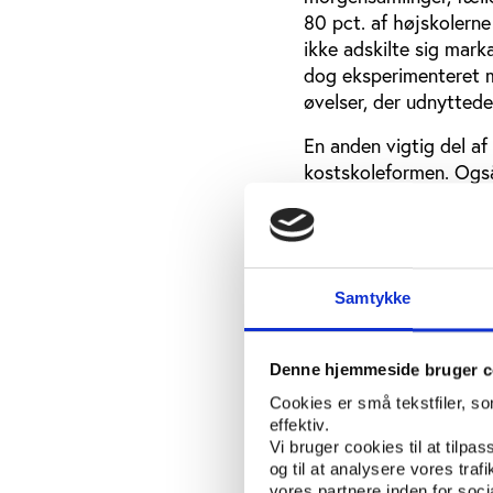
80 pct. af højskolerne
ikke adskilte sig marka
dog eksperimenteret me
øvelser, der udnyttede
En anden vigtig del af
kostskoleformen. Også 
højskoleaktiviteter so
til et online fora. Un
på undervisning end s
Samtykke
Et svingende enga
På de fleste højskoler
Denne hjemmeside bruger c
efterhånden som ugerne
undervisere hjem på l
Cookies er små tekstfiler, s
effektiv.
interesse for at deltag
Vi bruger cookies til at tilpas
dem at blive ved med a
og til at analysere vores tra
optaget af andre ting.
vores partnere inden for soc