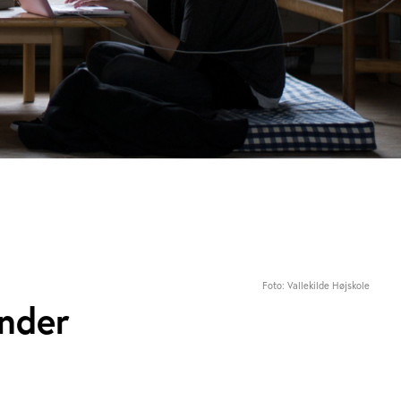
Foto: Vallekilde Højskole
under