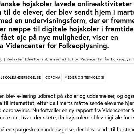
danske højskoler lavede onlineaktiviteter 
til de elever, der blev sendt hjem i mart
med en undervisningsform, der er fremme
rer næppe til digitale højskoler i fremtid
 fået øje på nye muligheder, viser en
a Videncenter for Folkeoplysning.
RE
| Redaktør, Idrættens Analyseinstitut og Videncenter for Folkeoplysn
JSKOLEUNDERSØGELSE
CORONA
MEDIER OG TEKNOLOGI
n blev e-læring udbredt på skoler og uddannelser, og og
 til internettet, efter de i marts måtte sende eleverne hje
coronavirus. Nu fortæller en ny rapport fra Videncenter f
mere om, hvad der skete, da højskolerne blev digitale for e
på en spørgeskemaundersøgelse, der blev sendt til forsta