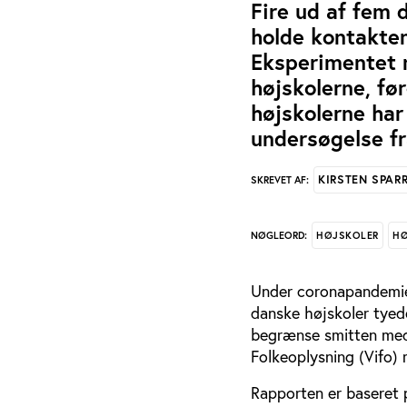
Fire ud af fem 
holde kontakten 
Eksperimentet 
højskolerne, fø
højskolerne har
undersøgelse fr
KIRSTEN SPAR
SKREVET AF:
HØJSKOLER
HØ
NØGLEORD:
Under coronapandemie
danske højskoler tyede
begrænse smitten med 
Folkeoplysning (Vifo) 
Rapporten er baseret 