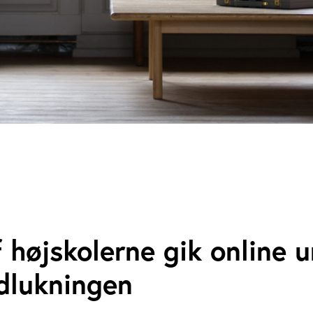
f højskolerne gik online 
dlukningen