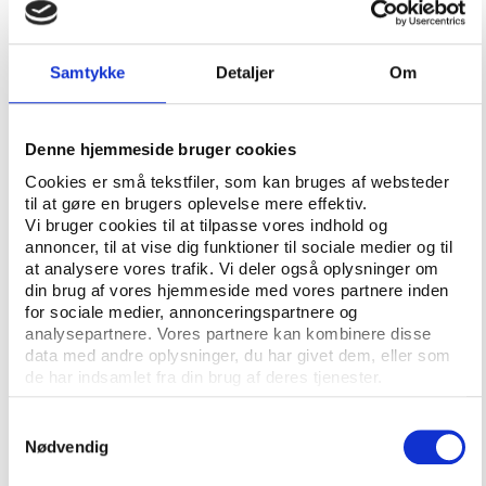
Men det er også muligt at lære fra de refleksioner,
projektlederne har gjort sig, og de udfordringer, de
har oplevet undervejs i processen. Et centralt
Samtykke
Detaljer
Om
fokuspunkt i evalueringen har derfor også været den
læring, der er sket i projekterne i form af de
oplevede succeser og udfordringer i projekterne eller
Denne hjemmeside bruger cookies
overvejelser om, hvad projektlederne ville gøre
Cookies er små tekstfiler, som kan bruges af websteder
anderledes, hvis de skulle gennemføre et lignende
til at gøre en brugers oplevelse mere effektiv.
Vi bruger cookies til at tilpasse vores indhold og
projekt i fremtiden.
annoncer, til at vise dig funktioner til sociale medier og til
at analysere vores trafik. Vi deler også oplysninger om
Ud over succesoplevelser i forhold til konkrete
din brug af vores hjemmeside med vores partnere inden
arrangementer og produkter er mødet mellem
for sociale medier, annonceringspartnere og
højskolen og lokalsamfundet noget, som især
analysepartnere. Vores partnere kan kombinere disse
projekterne under Folkeoplysningspuljen lægger
data med andre oplysninger, du har givet dem, eller som
vægt på.
de har indsamlet fra din brug af deres tjenester.
Evalueringen viser også, at projekterne generelt
Samtykkevalg
havde et stort udbytte af etableringen af nye
Nødvendig
samarbejdsrelationer.