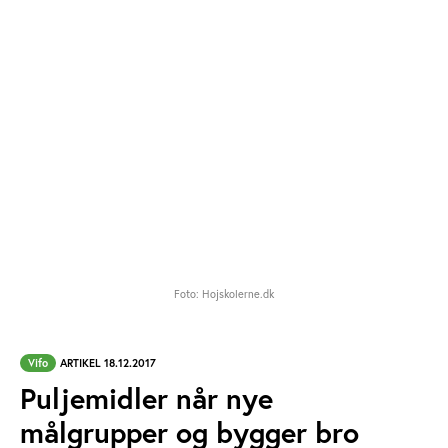
Foto: Hojskolerne.dk
Vifo
ARTIKEL 18.12.2017
Puljemidler når nye
målgrupper og bygger bro