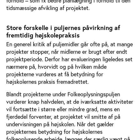
forhold – som fx bedre planlægning i forhold til den
tidsmæssige afvikling af projektet.
Store forskelle i puljernes påvirkning af
fremtidig højskolepraksis
En generel kritik af puljemidler går ofte på, at mange
projekter stopper, når midlerne er brugt efter endt
projektperiode. Derfor har evalueringen ligeledes set
nærmere på, hvorvidt og på hvilken måde
projekterne vurderes at få betydning for
højskolernes praksis fremadrettet.
Blandt projekterne under Folkeoplysningspuljen
vurderer knap halvdelen, at de iværksatte aktiviteter
vil fortsætte i større eller mindre grad, mens en
fjerdedel forventer, at projektet vil smitte af på
undervisningen på højskolen. Når det gælder
projekternes betydning for højskolernes
folkeoplysende arbejde, lægges der særlig vægt på