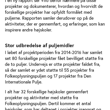
I en ny rapport ser Vifo derfor nærmere på disse
projekter og dokumenterer, hvordan og hvorvidt de
forskellige projekter har opfyldt formålet med
puljerne. Rapporten samler derudover op på de
aktiviteter, der er gennemført, og erfaringer, som kan
inspirere andre højskoler.
Stor udbredelse af puljemidler
I løbet af projektperioden fra 2014-2016 har samlet
set 80 forskellige projekter fået bevilliget støtte fra
de to puljer. Undervejs er otte projekter faldet fra,
så der samlet er ydet støtte til 55 projekter fra
Folkeoplysningspuljen og 17 projekter fra Den
Internationale Pulje.
I alt har 32 forskellige højskoler gennemført
projekter og aktiviteter med støtte fra
Folkeoplysningspuljen. Dertil kommer et antal
højskoler, som har deltaget i projekter igangsat og