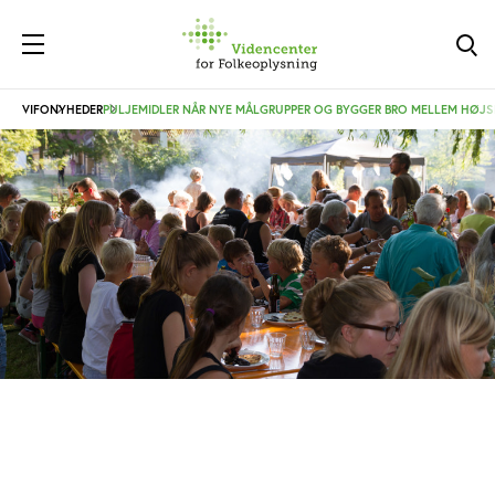
VIFO
NYHEDER
PULJEMIDLER NÅR NYE MÅLGRUPPER OG BYGGER BRO MELLEM HØ