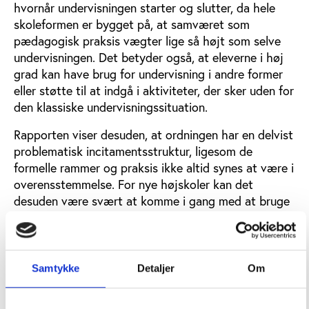
hvornår undervisningen starter og slutter, da hele
skoleformen er bygget på, at samværet som
pædagogisk praksis vægter lige så højt som selve
undervisningen. Det betyder også, at eleverne i høj
grad kan have brug for undervisning i andre former
eller støtte til at indgå i aktiviteter, der sker uden for
den klassiske undervisningssituation.
Rapporten viser desuden, at ordningen har en delvist
problematisk incitamentsstruktur, ligesom de
formelle rammer og praksis ikke altid synes at være i
overensstemmelse. For nye højskoler kan det
desuden være svært at komme i gang med at bruge
ordningen. Blandt andet fordi der er så forskellige
fortolkninger af, hvad ordningen egentligt kan.
Overordnet vurderer rapporten, at det vil være
Samtykke
Detaljer
Om
hensigtsmæssigt at foretage ændringer af den
gældende ordning. Rapporten slutter med eksempler