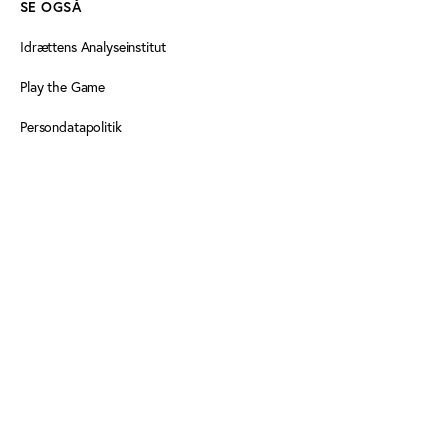
SE OGSÅ
Idrættens Analyseinstitut
Play the Game
Persondatapolitik
Cookiedeklaration
Tilgængelighedserklæring
FØLG OS HER
Facebook
LinkedIn
LinkedIn
Nyhedsbrev
Nyhedsbrev