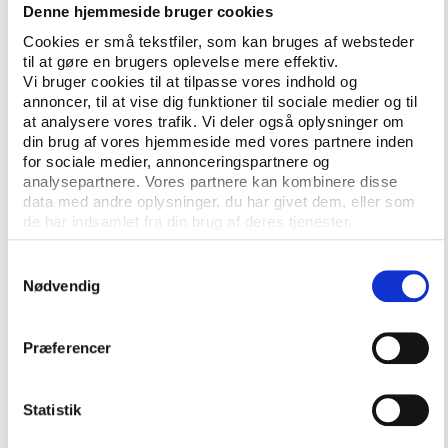
på ’ændringspotentialer’, som kan foretages inden
Denne hjemmeside bruger cookies
for den nuværende lovgivning, og modeller, der
Cookies er små tekstfiler, som kan bruges af websteder
kræver en lovændring.
til at gøre en brugers oplevelse mere effektiv.
Vi bruger cookies til at tilpasse vores indhold og
Rapporten understreger, at det i forbindelse med
annoncer, til at vise dig funktioner til sociale medier og til
sådanne ændringer er helt centralt, at hensynet til
at analysere vores trafik. Vi deler også oplysninger om
elevernes behov vægtes højt. Desuden er det i
din brug af vores hjemmeside med vores partnere inden
forbindelse med en nytænkning af ordningen vigtigt
for sociale medier, annonceringspartnere og
analysepartnere. Vores partnere kan kombinere disse
fortsat at have fokus på højskolernes hverdag og
data med andre oplysninger, du har givet dem, eller som
formål, der er helt særlige i forhold til andre
de har indsamlet fra din brug af deres tjenester.
skoleformer i Danmark.
Samtykkevalg
Nødvendig
Læs mere
Læs også artiklen ’
SPS-støtten skaber rummelighed
Præferencer
og muligheder
’
Læs også artiklen ’
Specialpædagogisk støtte til
Statistik
højskoleophold vokser
’