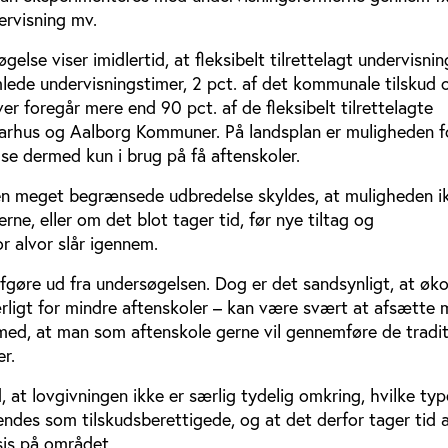
ervisning mv.
lse viser imidlertid, at fleksibelt tilrettelagt undervisni
lede undervisningstimer, 2 pct. af det kommunale tilskud 
er foregår mere end 90 pct. af de fleksibelt tilrettelagte
Aarhus og Aalborg Kommuner. På landsplan er muligheden f
else dermed kun i brug på få aftenskoler.
n meget begrænsede udbredelse skyldes, at muligheden i
erne, eller om det blot tager tid, før nye tiltag og
r alvor slår igennem.
afgøre ud fra undersøgelsen. Dog er det sandsynligt, at ø
ærligt for mindre aftenskoler – kan være svært at afsætte mi
ed, at man som aftenskole gerne vil gennemføre de tradit
er.
, at lovgivningen ikke er særlig tydelig omkring, hvilke typ
ndes som tilskudsberettigede, og at det derfor tager tid a
sis på området.