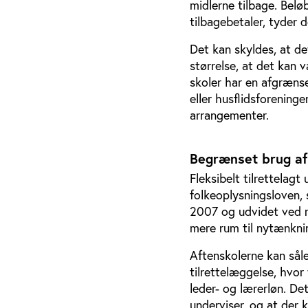
midlerne tilbage. Belø
tilbagebetaler, tyder d
Det kan skyldes, at d
størrelse, at det kan
skoler har en afgrænse
eller husflidsforening
arrangementer.
Begrænset brug af 
Fleksibelt tilrettelagt
folkeoplysningsloven, 
2007 og udvidet ved r
mere rum til nytænknin
Aftenskolerne kan såled
tilrettelæggelse, hvor
leder- og lærerløn. De
underviser, og at der