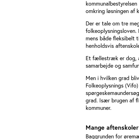
kommunalbestyrelsen ka
omkring løsningen af 
Der er tale om tre me
folkeoplysningsloven. 
mens både fleksibelt t
henholdsvis aftenskol
Et fællestræk er dog, a
samarbejde og samfund
Men i hvilken grad bli
Folkeoplysnings (Vifo
spørgeskemaundersøgel
grad. Især brugen af f
kommuner.
Mange aftenskoler
Baggrunden for øremær