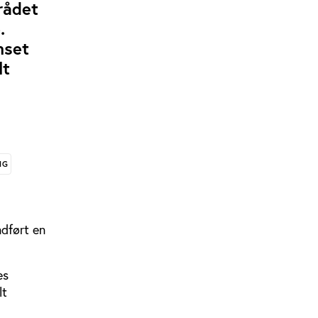
rådet
.
nset
lt
NG
ndført en
es
lt