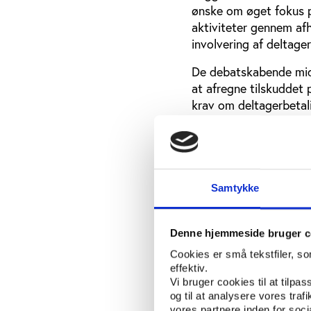
ønske om øget fokus p
aktiviteter gennem af
involvering af deltager
De debatskabende midl
at afregne tilskuddet 
krav om deltagerbetali
arrangementerne.
På den anden side kan
kommunale tilskud, de
undervisningsaktivitet
Samtykke
tilbage til kommunen,
beløb til debatskabend
Denne hjemmeside bruger c
Vifos undersøgelse vis
Cookies er små tekstfiler, s
anvendt midlerne til d
effektiv.
delvist tilbage til ko
Vi bruger cookies til at tilpas
aftenskolerne i 45 pct
og til at analysere vores tra
tilbagebetaler midlern
vores partnere inden for soc