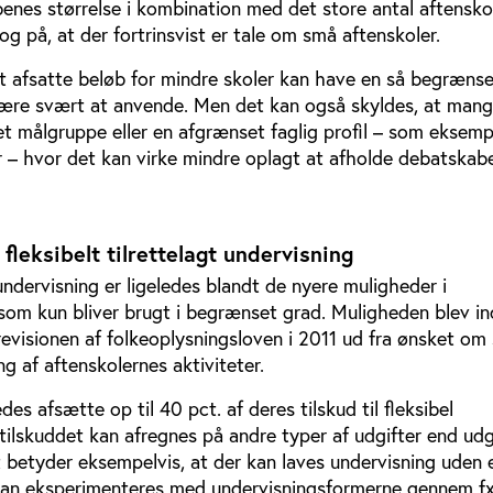
benes størrelse i kombination med det store antal aftenskol
og på, at der fortrinsvist er tale om små aftenskoler.
et afsatte beløb for mindre skoler kan have en så begræns
 være svært at anvende. Men det kan også skyldes, at man
t målgruppe eller en afgrænset faglig profil – som eksemp
er – hvor det kan virke mindre oplagt at afholde debatska
fleksibelt tilrettelagt undervisning
 undervisning er ligeledes blandt de nyere muligheder i
som kun bliver brugt i begrænset grad. Muligheden blev ind
evisionen af folkeoplysningsloven i 2011 ud fra ønsket om
g af aftenskolernes aktiviteter.
es afsætte op til 40 pct. af deres tilskud til fleksibel
 tilskuddet kan afregnes på andre typer af udgifter end udgi
t betyder eksempelvis, at der kan laves undervisning uden 
 kan eksperimenteres med undervisningsformerne gennem f