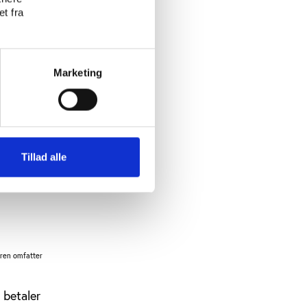
t fra
pct.)
Marketing
Tillad alle
uren omfatter
 betaler