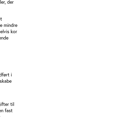
er, der
et
ge mindre
elvis kor
bende
ført i
 skabe
fter til
en fast
x