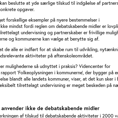
n beslutte at yde særlige tilskud til indgåelse af partner
konkrete opgaver.
get forskellige eksempler på nyere bestemmelser i
Ikke mindst fordi reglen om debatskabende midler er lovpli
ilrettelagt undervisning og partnerskaber er frivillige muli
erne og kommunerne kan vælge at benytte sig af.
t de alle er indført for at skabe rum til udvikling, nytænkn
srelevante aktiviteter på aftenskoleområdet.
ver mulighederne så udnyttet i praksis? Videncenter for
) rapport ’Folkeoplysningen i kommunerne’, der bygger på e
se blandt alle landets kommuner, viser, at det kun sker i
leksibelt tilrettelagt undervisning er meget beskeden på næ
 anvender ikke de debatskabende midler
kningen af tilskud til debatskabende aktiviteter i 2000 v