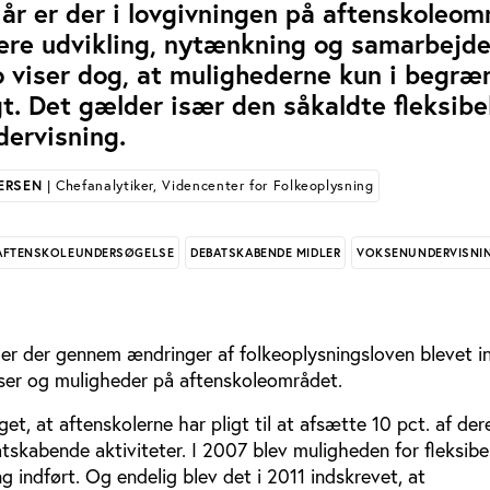
år er der i lovgivningen på aftenskoleom
ere udvikling, nytænkning og samarbejde
o viser dog, at mulighederne kun i begræ
gt. Det gælder især den såkaldte fleksibe
dervisning.
ERSEN
| Chefanalytiker, Videncenter for Folkeoplysning
AFTENSKOLEUNDERSØGELSE
DEBATSKABENDE MIDLER
VOKSENUNDERVISNI
 er der gennem ændringer af folkeoplysningsloven blevet i
er og muligheder på aftenskoleområdet.
et, at aftenskolerne har pligt til at afsætte 10 pct. af der
tskabende aktiviteter. I 2007 blev muligheden for fleksibe
ng indført. Og endelig blev det i 2011 indskrevet, at