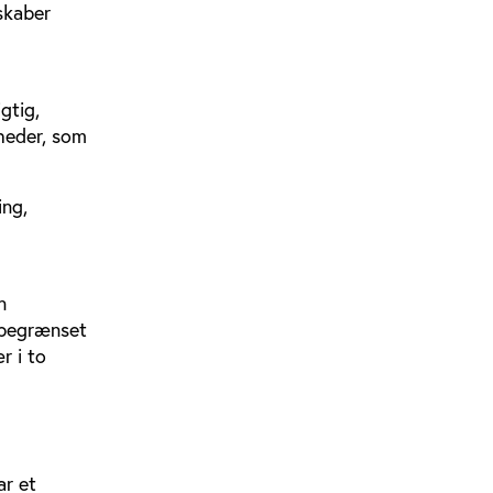
skaber
gtig,
gheder, som
ing,
n
 begrænset
r i to
ar et