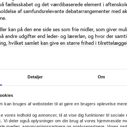
å fællesskabet og det værdibaserede element i aftenskol
holdelse af samfundsrelevante debatarrangementer med ak
ne.
er kan på den ene side ses som frie midler, som giver mul
på andre udgifter end leder- og lærerløn, og hvor der samti
ng, hvilket samlet kan give en større frihed i tilrettelægge
 de debatskabende midler ses som en øremærket del af d
r medfører et mindre økonomisk råderum til traditionelle
er. Såfremt aftenskolerne ikke benytter tilskuddet, skal de
Detaljer
Om
 som dog kan beslutte, at aftenskolen kan overføre mindre
e aktiviteter det efterfølgende år.
ookies
er, at der i 84 pct. af kommunerne er aftenskoler, som ikke
om kan bruges af websteder til at gøre en brugers oplevelse mer
ebatskabende aktiviteter, og som derfor betaler dem helt e
mmunen. Som figur 1 viser, gør det sig gældende for over ha
se vores indhold og annoncer, til at vise dig funktioner til sociale
. af de kommuner, der har angivet, hvor mange aftenskoler
fik. Vi deler også oplysninger om din brug af vores hjemmeside m
e.
iale medier, annonceringspartnere og analysepartnere. Vores par