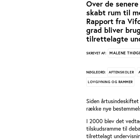
Over de senere 
skabt rum til m
Rapport fra Vif
grad bliver bru
tilrettelagte un
MALENE THØG
SKREVET AF:
AFTENSKOLER
NØGLEORD:
LOVGIVNING OG RAMMER
Siden årtusindeskiftet
række nye bestemmels
I 2000 blev det vedtag
tilskudsramme til deba
tilrettelagt undervisni