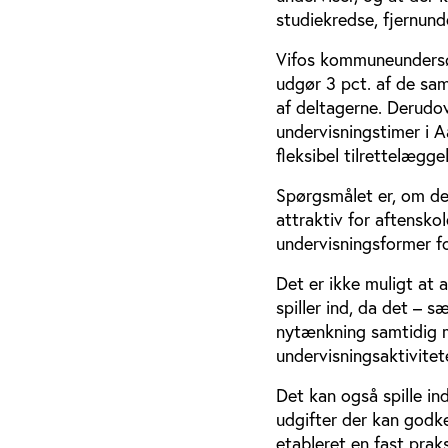
studiekredse, fjernund
Vifos kommuneundersøge
udgør 3 pct. af de sam
af deltagerne. Derudov
undervisningstimer i 
fleksibel tilrettelægg
Spørgsmålet er, om de
attraktiv for aftenskol
undervisningsformer fo
Det er ikke muligt at 
spiller ind, da det – s
nytænkning samtidig m
undervisningsaktivitet
Det kan også spille ind
udgifter der kan godke
etableret en fast prak