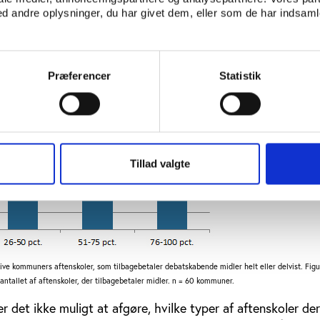
 andre oplysninger, du har givet dem, eller som de har indsamle
ling af debatskabende midler (andelen af aftenskoler i 
Præferencer
Statistik
Tillad valgte
tive kommuners aftenskoler, som tilbagebetaler debatskabende midler helt eller delvist. Fig
ntallet af aftenskoler, der tilbagebetaler midler. n = 60 kommuner.
r det ikke muligt at afgøre, hvilke typer af aftenskoler der