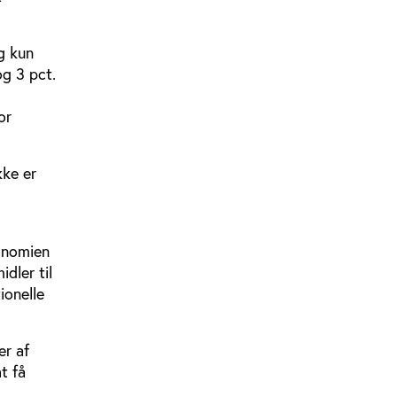
ng kun
og 3 pct.
or
kke er
konomien
dler til
ionelle
er af
t få