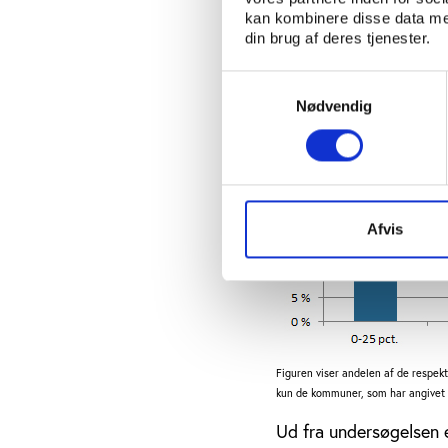
kan kombinere disse data med
Figur 1: Tilbagebeta
din brug af deres tjenester.
Samtykkevalg
Nødvendig
Afvis
Figuren viser andelen af de respek
kun de kommuner, som har angivet a
Ud fra undersøgelsen e