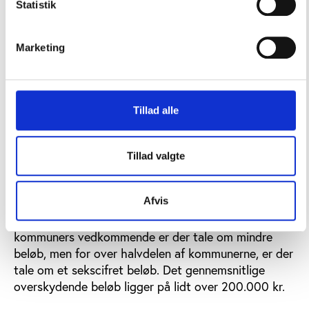
kommuner ikke fik brugt hele det beløb, de havde
Statistik
afsat til aftenskoleområdet i 2018 (figur 1).
Figur 1: Er hele beløbet i den afsatte
Marketing
tilskudsramme anvendt i 2018? (pct.)
Tillad alle
Tillad valgte
Figuren viser kommunernes svar på spørgsmålet: ’Blev hele beløbet i den afsatte
tilskudsramme på aftenskoleområdet anvendt i 2018?’ (n=90 kommuner).
Afvis
Størrelsen på beløbet varierer, og for nogle
kommuners vedkommende er der tale om mindre
beløb, men for over halvdelen af kommunerne, er der
tale om et sekscifret beløb. Det gennemsnitlige
overskydende beløb ligger på lidt over 200.000 kr.