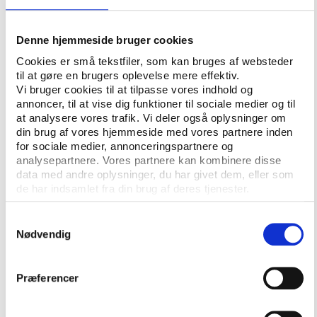
Ved ikke
10,6
Total
8,4
Denne hjemmeside bruger cookies
Cookies er små tekstfiler, som kan bruges af websteder
til at gøre en brugers oplevelse mere effektiv.
Tabellen viser aftenskolernes gennemsnitlige aktivitetsniveau, fordelt på hvorvidt
Vi bruger cookies til at tilpasse vores indhold og
kommunerne yder maksimalt tilskud eller ej (n=80 kommuner).
annoncer, til at vise dig funktioner til sociale medier og til
Det kan tyde på, at den manglende udfyldelse af
at analysere vores trafik. Vi deler også oplysninger om
din brug af vores hjemmeside med vores partnere inden
tilskudsbrøkerne skyldes, at aktivitetsniveauet er så
for sociale medier, annonceringspartnere og
højt, at det medfører et pres på den økonomiske
analysepartnere. Vores partnere kan kombinere disse
ramme, kommunen har afsat til
data med andre oplysninger, du har givet dem, eller som
aftenskoleundervisning.
de har indsamlet fra din brug af deres tjenester.
Samtykkevalg
Knap halvdelen af kommunerne får ikke
Nødvendig
brugt hele rammen på aftenskoleområdet
Hvor rammen i nogle kommuner ikke kan slå til, har
Præferencer
andre kommuner den modsatte udfordring. Vifos
undersøgelse viser, at knap halvdelen af landets