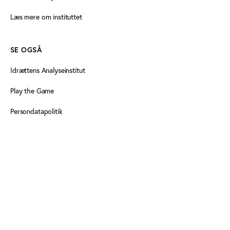
Læs mere om instituttet
SE OGSÅ
Idrættens Analyseinstitut
Play the Game
Persondatapolitik
Cookiedeklaration
Tilgængelighedserklæring
FØLG OS HER
Facebook
LinkedIn