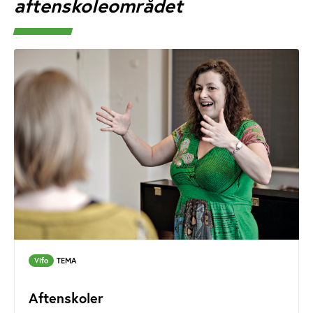
aftenskoleområdet
Vifo
TEMA
Aftenskoler