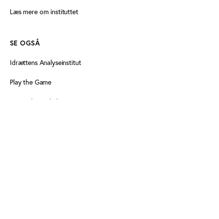
Læs mere om instituttet
SE OGSÅ
Idrættens Analyseinstitut
Play the Game
Persondatapolitik
Cookiedeklaration
Tilgængelighedserklæring
FØLG OS HER
Facebook
LinkedIn