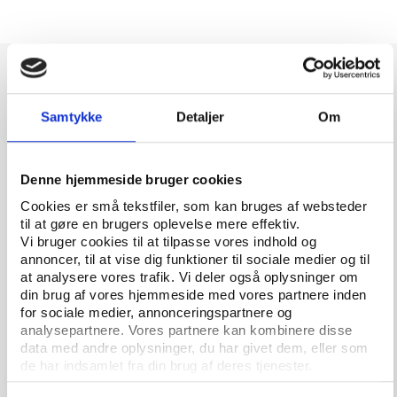
Læs de øvrige artikler om
Samtykke
Detaljer
Om
undersøgelsen
Denne hjemmeside bruger cookies
Cookies er små tekstfiler, som kan bruges af websteder
til at gøre en brugers oplevelse mere effektiv.
Vi bruger cookies til at tilpasse vores indhold og
annoncer, til at vise dig funktioner til sociale medier og til
at analysere vores trafik. Vi deler også oplysninger om
din brug af vores hjemmeside med vores partnere inden
for sociale medier, annonceringspartnere og
analysepartnere. Vores partnere kan kombinere disse
data med andre oplysninger, du har givet dem, eller som
de har indsamlet fra din brug af deres tjenester.