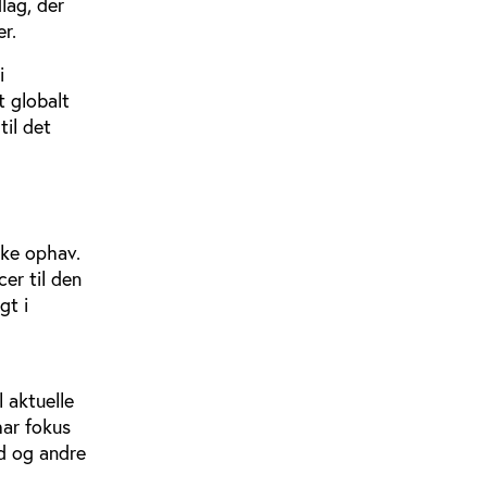
lag, der
er.
i
t globalt
il det
ske ophav.
er til den
gt i
l aktuelle
ar fokus
ed og andre