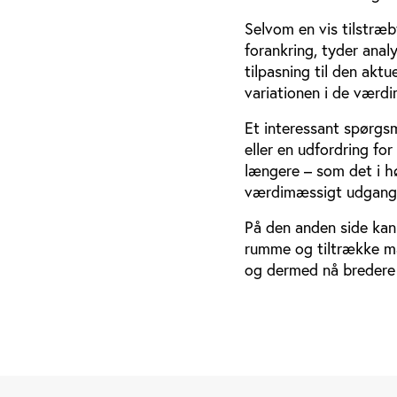
Selvom en vis tilstræ
forankring, tyder ana
tilpasning til den akt
variationen i de værd
Et interessant spørgsm
eller en udfordring fo
længere – som det i høj
værdimæssigt udgang
På den anden side kan
rumme og tiltrække ma
og dermed nå bredere 