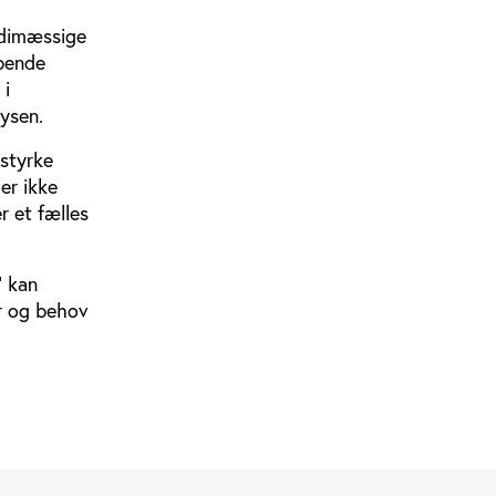
rdimæssige
øbende
 i
ysen.
 styrke
er ikke
r et fælles
’ kan
er og behov