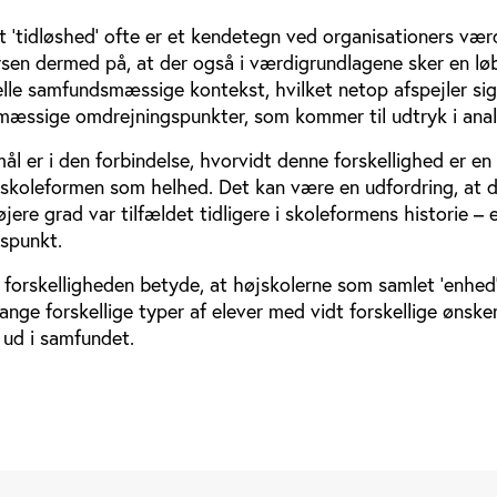
bt ’tidløshed’ ofte er et kendetegn ved organisationers væ
lysen dermed på, at der også i værdigrundlagene sker en l
uelle samfundsmæssige kontekst, hvilket netop afspejler sig
imæssige omdrejningspunkter, som kommer til udtryk i anal
ål er i den forbindelse, hvorvidt denne forskellighed er en
r skoleformen som helhed. Det kan være en udfordring, at d
ere grad var tilfældet tidligere i skoleformens historie – e
spunkt.
 forskelligheden betyde, at højskolerne som samlet ’enhed
nge forskellige typer af elever med vidt forskellige ønsk
ud i samfundet.