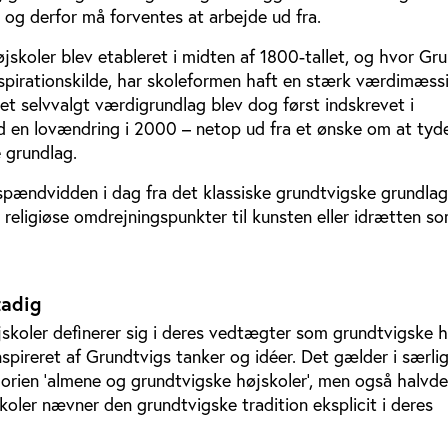
 og derfor må forventes at arbejde ud fra.
øjskoler blev etableret i midten af 1800-tallet, og hvor Gr
nspirationskilde, har skoleformen haft en stærk værdimæss
et selvvalgt værdigrundlag blev dog først indskrevet i
d en lovændring i 2000 – netop ud fra et ønske om at tyd
 grundlag.
pændvidden i dag fra det klassiske grundtvigske grundlag
er religiøse omdrejningspunkter til kunsten eller idrætten s
tadig
jskoler definerer sig i deres vedtægter som grundtvigske h
 inspireret af Grundtvigs tanker og idéer. Det gælder i særli
orien ’almene og grundtvigske højskoler’, men også halvde
koler nævner den grundtvigske tradition eksplicit i deres