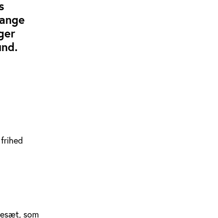
s
mange
ger
und.
 frihed
kesæt, som