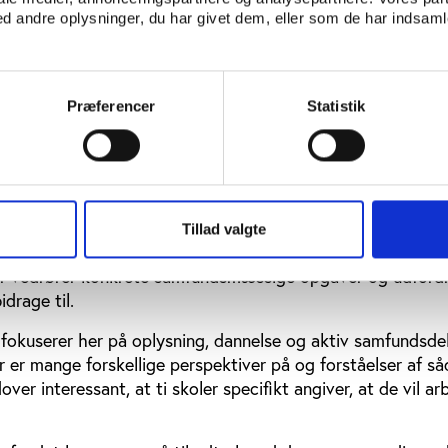
 andre oplysninger, du har givet dem, eller som de har indsamle
kelte’ i værdigrundlagene sker dog ofte i sammenhæng me
onen mellem den enkelte og fællesskabet. Værdigrundlagene
Præferencer
Statistik
ævert individuelt fokus, men er også opmærksomme på den
.
fundet
lder sig ikke kun til det interne liv på højskolen, men læ
Tillad valgte
relationer til det omgivende samfund. Det gælder ikke mi
r vedrører konkrete samfundsmæssige opgaver og udfordr
idrage til.
okuserer her på oplysning, dannelse og aktiv samfundsdel
 er mange forskellige perspektiver på og forståelser af s
ver interessant, at ti skoler specifikt angiver, at de vil ar