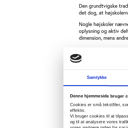
Den grundtvigske tradi
det dog, at højskolern
Nogle højskoler nævn
oplysning og aktiv de
dimension, mens andre
Med mennesket i 
På trods af forskelli
højskoler. Det mest iø
højskolernes værdigru
Samtykke
Selvom relativt få højs
mange højskoler på fo
Denne hjemmeside bruger c
Cookies er små tekstfiler, s
Det gælder både i der
effektiv.
højskolelivet og meto
Vi bruger cookies til at tilpas
af at arbejde med det
og til at analysere vores tra
overordnet plan nævner
vores partnere inden for soc