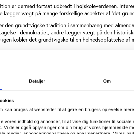
tion er dermed fortsat udbredt i højskoleverdenen. Intere
e lægger vægt på mange forskellige aspekter af ’det grund
er den grundtvigske tradition i sammenhæng med almenda
ltagelse i demokratiet, andre lægger vægt på den historis
 igen kobler det grundtvigske til en helhedsopfattelse af
centrum
ghederne finder analysen nogle fællestræk, som går på tvær
jnefaldende er, at mennesket i høj grad sættes i centrum i
ndlag.
Detaljer
Om
koler eksplicit definerer sig ud fra et humanistisk grundlag,
rskellig vis fokus på mennesket.
ookies
om kan bruges af websteder til at gøre en brugers oplevelse mer
es overordnede idémæssige grundlag og i deres beskrivels
der i undervisningen, hvor mange højskoler understreger 
se vores indhold og annoncer, til at vise dig funktioner til sociale
 hele menneske og kombinationen af hoved, krop og ånd. 
fik. Vi deler også oplysninger om din brug af vores hjemmeside m
 over halvdelen af højskolerne eksplicit ’den enkelte’ i de
iale medier, annonceringspartnere og analysepartnere. Vores par