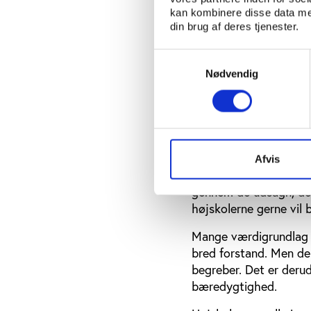
kan kombinere disse data med
værdigrundlag.
din brug af deres tjenester.
Betoningen af ’den en
Samtykkevalg
beskrivelser af relati
Nødvendig
typisk ikke kun et sn
bidrag til fællesskabet
Højskolerne i sam
Værdigrundlagene forho
Afvis
vægt på højskolernes 
gennem de udsagn, de
højskolerne gerne vil b
Mange værdigrundlag f
bred forstand. Men der
begreber. Det er derudo
bæredygtighed.