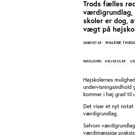
Trods fælles rø
værdigrundlag, 
skoler er dog, 
vægt på højskol
MALENE THØG
SKREVET AF:
HØJSKOLER
UD
NØGLEORD:
Højskolernes mulighed
undervisningsindhold g
kommer i høj grad til 
Det viser et nyt notat 
værdigrundlag.
Selvom værdigrundlage
værdimæssige praksis,