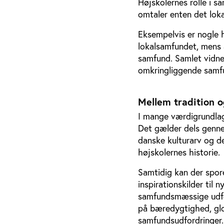
Højskolernes rolle i 
omtaler enten det lokal
Eksempelvis er nogle h
lokalsamfundet, mens a
samfund. Samlet vidne
omkringliggende samfu
Mellem tradition o
I mange værdigrundlag 
Det gælder dels genne
danske kulturarv og det
højskolernes historie.
Samtidig kan der spore
inspirationskilder til 
samfundsmæssige udfor
på bæredygtighed, glo
samfundsudfordringer.