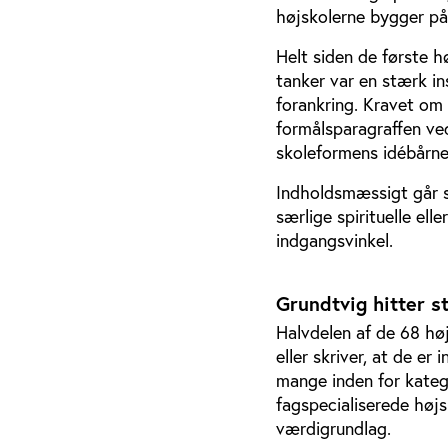
højskolerne bygger på
Helt siden de første h
tanker var en stærk i
forankring. Kravet om 
formålsparagraffen ve
skoleformens idébårne
Indholdsmæssigt går s
særlige spirituelle ell
indgangsvinkel.
Grundtvig hitter s
Halvdelen af de 68 hø
eller skriver, at de er
mange inden for kateg
fagspecialiserede højs
værdigrundlag.