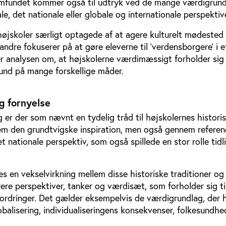
samfundet kommer også til udtryk ved de mange værdigrund
e, det nationale eller globale og internationale perspektiv
øjskoler særligt optagede af at agere kulturelt mødested 
ndre fokuserer på at gøre eleverne til ’verdensborgere’ i e
r analysen om, at højskolerne værdimæssigt forholder sig t
nd på mange forskellige måder.
g fornyelse
er der som nævnt en tydelig tråd til højskolernes histori
m den grundtvigske inspiration, men også gennem referenc
 nationale perspektiv, som også spillede en stor rolle tidli
s en vekselvirkning mellem disse historiske traditioner og
nyere perspektiver, tanker og værdisæt, som forholder sig ti
dringer. Det gælder eksempelvis de værdigrundlag, der h
balisering, individualiseringens konsekvenser, folkesundh