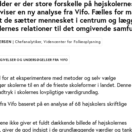
dder er der store forskelle på højskolerne
viser en ny analyse fra Vifo. Fælles for 
at de sætter mennesket i centrum og læg
ernes relationer til det omgivende samf
ERSEN
| Chefanalytiker, Videncenter for Folkeoplysning
GIVELSER OG UNDERSØGELSER FRA VIFO
 for at eksperimentere med metoder og selv vælge
ør skolerne til en af de frieste skoleformer i landet. Denne
udtryk i skolernes lovpligtige værdigrundlag.
fra Vifo baseret på en analyse af 68 højskolers skriftlige
ne ikke giver et fuldt dækkende billede af højskolernes
 giver de god indsigt i de grundlæggende værdier og tan