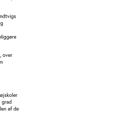
undtvigs
ig
eliggøre
, over
om
øjskoler
g grad
len af de