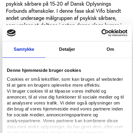
psykisk sårbare på 15-20 af Dansk Oplysnings
Forbunds aftenskoler. I denne fase skal Vifo blandt
andet undersøge målgruppen af psykisk sårbare,
som vælger at deltage i netop denne slags kurser i
folkeoplysningsregi. Herunder er det specielt
interessant at sætte fokus på deltagernes mentale
sundhedsstilstand og deres kursusoplevelser.
Samtykke
Detaljer
Om
I første omgang afvikles der kursusforløb på
aftenskoler fra februar til juni 2015 og derefter igen
Denne hjemmeside bruger cookies
fra august til december. Projektevalueringen løber til
slutningen af 2015 med offentliggørelse af resultater
Cookies er små tekstfiler, som kan bruges af websteder
til at gøre en brugers oplevelse mere effektiv.
i begyndelsen af 2016.
Vi bruger cookies til at tilpasse vores indhold og
annoncer, til at vise dig funktioner til sociale medier og til
Initiativet er et samarbejde mellem Dansk
at analysere vores trafik. Vi deler også oplysninger om
Oplysnings Forbund, Landsforeningen Sind og Sind
din brug af vores hjemmeside med vores partnere inden
Skolerne i Aalborg.
for sociale medier, annonceringspartnere og
analysepartnere. Vores partnere kan kombinere disse
data med andre oplysninger, du har givet dem, eller som
Læs mere
de har indsamlet fra din brug af deres tjenester.