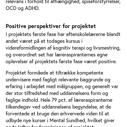
relevans i forhold til afhængighed, spiseforstyrrelser,
OCD og ADHD.
Positive perspektiver for projektet
I projektets første fase har aftenskolelærerne blandt
andet været på et todages kursus i
videreformidlingen af kognitiv terapi og livsmestring,
og overordnet set har læreraspiranternes egne
oplevelser af projektets første fase været positive.
Projektet formåede at tiltrække kompetente
undervisere med fagligt relevante baggrunde og
erfaring i arbejdet med målgruppen, og generelt var
der stor tilfredshed med uddannelsens form og
faglige indhold. Hele 79 pct. af læreraspiranterne
tilkendegav ved uddannelsens begyndelse, at de
forventede at bruge den erhvervede viden til at
udbyde nye kurser i Mental Sundhed, hvilket giver
gode løfter for forankringen af projektet.